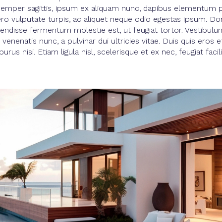
a a semper sagittis, ipsum ex aliquam nunc, dapibus elementum 
bero vulputate turpis, ac aliquet neque odio egestas ipsum. Do
pendisse fermentum molestie est, ut feugiat tortor. Vestibulum
enenatis nunc, a pulvinar dui ultricies vitae. Duis quis eros 
purus nisi. Etiam ligula nisl, scelerisque et ex nec, feugiat faci