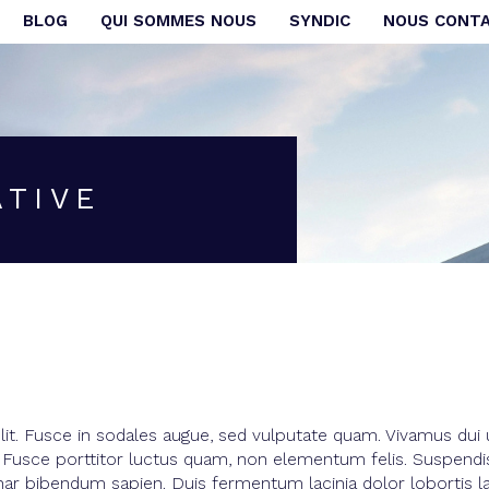
BLOG
QUI SOMMES NOUS
SYNDIC
NOUS CONT
Voir les
53
annonces
uer
Estimer
BUDGET
nnée
ATIVE
'immo pro
lit. Fusce in sodales augue, sed vulputate quam. Vivamus dui
Fusce porttitor luctus quam, non elementum felis. Suspendisse
vinar bibendum sapien. Duis fermentum lacinia dolor lobortis la