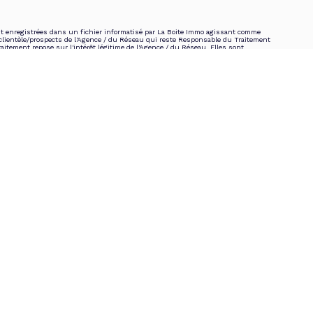
ont enregistrées dans un fichier informatisé par La Boite Immo agissant comme
 clientèle/prospects de l'Agence / du Réseau qui reste Responsable du Traitement
itement repose sur l'intérêt légitime de l'Agence / du Réseau. Elles sont
t destinées à l'Agence / au Réseau. Conformément à la loi « informatique et
tification, d’effacement, d’opposition, de limitation et de portabilité de vos
à tout moment en contactant directement l’Agence / Le Réseau. Consultez le site
roits. Si vous estimez, après avoir contacté l'Agence / le Réseau, que vos droits «
, vous pouvez adresser une réclamation à la CNIL. Nous vous informons de
téléphonique « Bloctel », sur laquelle vous pouvez vous inscrire ici :
rotection des Données personnelles, nous vous invitons à ne pas inscrire de
s de Confidentialité
et es
Conditions d'utilisation
de Google s'appliquent.