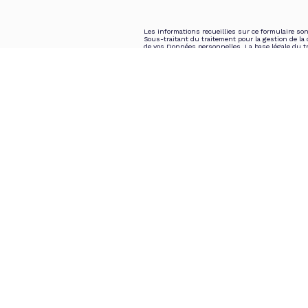
Les informations recueillies sur ce formulaire s
Sous-traitant du traitement pour la gestion de la
de vos Données personnelles. La base légale du tra
conservées jusqu'à demande de suppression et son
libertés », vous disposez des droits d’accès, de rec
données. Vous pouvez retirer votre consentement 
https://cnil.fr/fr
pour plus d’informations sur vos d
Informatique et Libertés » ne sont pas respectés
l’existence de la liste d'opposition au démarchage 
https://www.bloctel.gouv.fr
. Dans le cadre de la p
Données sensibles dans le champ de saisie libre.
Ce site est protégé par reCAPTCHA, les
Politique