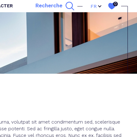
Langue
0
Recherche
ACTER
FR
Filtrer
Réinitialiser les filtres
 urna, volutpat sit amet condimentum sed, scelerisque
 potenti. Sed ac fringilla justo, eget congue nulla.
cinia. Fusce vel rhoncus eros. Nunc ex ex, facilisis sed