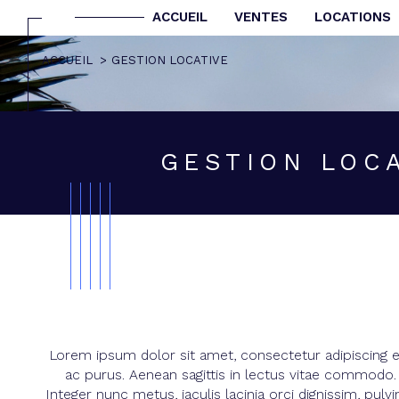
ACCUEIL
VENTES
LOCATIONS
ACCUEIL
GESTION LOCATIVE
Acheter
Lo
de l'ancien
TYPE DE BIEN
de l'ancien
à l'a
GESTION LOC
de l
Lorem ipsum dolor sit amet, consectetur adipiscing e
ac purus. Aenean sagittis in lectus vitae commodo. 
Integer nunc metus, iaculis lacinia orci dignissim, pul