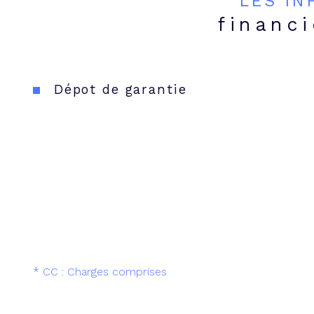
LES I
financ
Dépot de garantie
* CC : Charges comprises