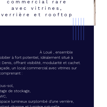
commercial rare
avec vitrines,
verrière et rooftop
À Loué , ensemble 
bilier à fort potentiel, idéalement situé à 
 Denis, offrant visibilité, modularité et cachet.
açade, un local commercial avec vitrines sur 
comprenant :
istiques
Valeurs
rtier
ous-sol,
rine
tage de stockage,
 WC,
space lumineux surplombé d’une verrière, 
ropriété
rtant charme et lumière naturelle.