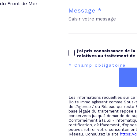
 du Front de Mer
Message *
j'ai pris connaissance de la
relatives au traitement de
* Champ obligatoire
Les informations recueillies sur ce
Boite Immo agissant comme Sous-tra
de l'Agence / du Réseau qui reste
base légale du traitement repose su
conservées jusqu'à demande de sup
Conformément à la loi « informatiqu
rectification, d’effacement, d’oppos
pouvez retirer votre consentement
Réseau. Consultez le site
https://cn