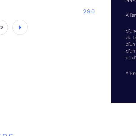
290
À l’
02
d’un
de t
d’un 
d’un
et d
* Em
* Fo
* En
* Id
proj
À dé