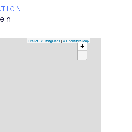
ATION
ien
Leaflet
|
©
Maps
|
© OpenStreetMap
Jawg
+
−