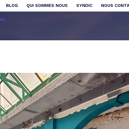
BLOG
QUI SOMMES NOUS
SYNDIC
NOUS CONT
Voir les
1
annonces
IAL
uer
Estimer
mmo
1
LOCALISATION
LOYER
nnée
'immo pro
aint-Denis