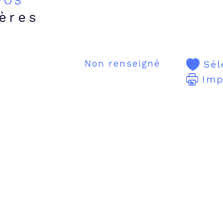
NFOS
ières
Non renseigné
Sél
Imp