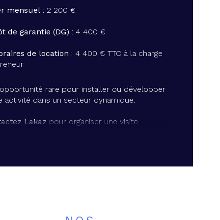
er mensuel
 : 2 200 €
erficie (m²)
t de garantie (DG)
 : 4 400 €
raires de location
 : 4 400 € TTC à la charge 
reneur
opportunité rare pour installer ou développer 
e activité dans un secteur dynamique.
actez Lakaz
 pour organiser une visite.