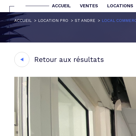
ACCUEIL
VENTES
LOCATIONS
ACCUEIL
LOCATION PRO
ST ANDRE
LOCAL COMMERC
Lo
Acheter
de l'i
pro
1
TYPE DE COMMERCE
de l'ancien
à l'a
Retour aux résultats
de l
Local commercial
97440 - 