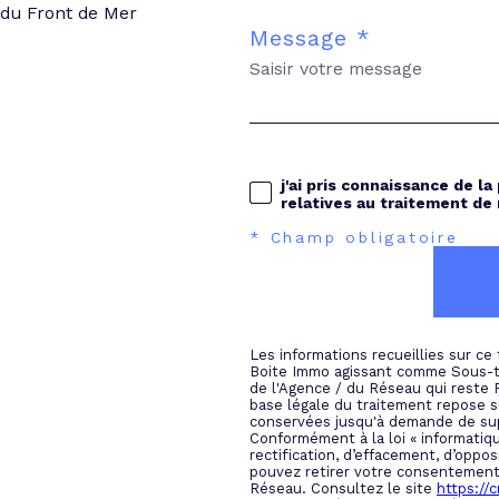
 du Front de Mer
Message *
j'ai pris connaissance de la
relatives au traitement de
* Champ obligatoire
Les informations recueillies sur ce
Boite Immo agissant comme Sous-tra
de l'Agence / du Réseau qui reste
base légale du traitement repose su
conservées jusqu'à demande de sup
Conformément à la loi « informatiqu
rectification, d’effacement, d’oppos
pouvez retirer votre consentement
Réseau. Consultez le site
https://cn