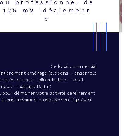
ou professionnel de
126 m2 idéalement
s
Ce local commercial 
entièrement aménagé (cloisons – ensemble 
obilier bureau – climatisation – volet 
trique – câblage RJ45 )
l pour démarrer votre activité sereinement 
istiques
Valeurs
e de transac
 aucun travaux ni aménagement à prévoir. 
de postal
face habitable (m²)