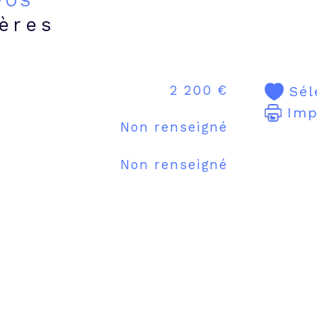
NFOS
ières
2 200 €
Sél
Imp
Non renseigné
Non renseigné