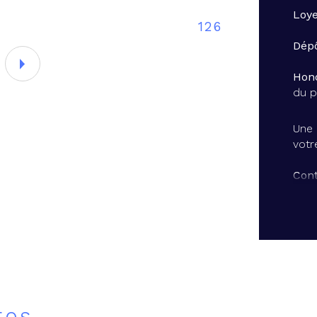
Loy
126
Sup
Dépô
Hono
du p
Une 
votr
Cont