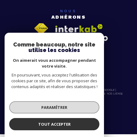
NOUS
ADHÉRONS
Comme beaucoup, notre site
utilise les cookies
On aimerait vous accompagner pendant
votre visite.
En poursuivant, vous acceptez l'utilisation des
cookies par ce site, afin de vous proposer des
contenus adaptés et réaliser des statistiques !
© 2026 | TOUS DROITS RÉSERVÉS | TRADUCTION POWERED BY GOOGLE |
NOS HONORAIRES
PLAN DU SITE
MENTIONS LÉGALES
ADMIN
NOS LIENS
POLITIQUE RGPD
COOKIES
PARAMÉTRER
TOUT ACCEPTER