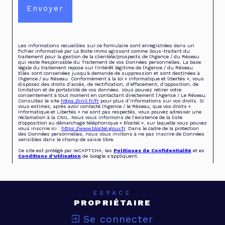
Envoyer
Les informations recueillies sur ce formulaire sont enregistrées dans un
fichier informatisé par La Boite Immo agissant comme Sous-traitant du
traitement pour la gestion de la clientèle/prospects de l'Agence / du Réseau
qui reste Responsable du Traitement de vos Données personnelles. La base
légale du traitement repose sur l'intérêt légitime de l'Agence / du Réseau.
Elles sont conservées jusqu'à demande de suppression et sont destinées à
l'Agence / au Réseau. Conformément à la loi « informatique et libertés », vous
disposez des droits d’accès, de rectification, d’effacement, d’opposition, de
limitation et de portabilité de vos données. Vous pouvez retirer votre
consentement à tout moment en contactant directement l’Agence / Le Réseau.
Consultez le site
https://cnil.fr/fr
pour plus d’informations sur vos droits. Si
vous estimez, après avoir contacté l'Agence / le Réseau, que vos droits «
Informatique et Libertés » ne sont pas respectés, vous pouvez adresser une
réclamation à la CNIL. Nous vous informons de l’existence de la liste
d'opposition au démarchage téléphonique « Bloctel », sur laquelle vous pouvez
vous inscrire ici :
https://www.bloctel.gouv.fr
. Dans le cadre de la protection
des Données personnelles, nous vous invitons à ne pas inscrire de Données
sensibles dans le champ de saisie libre.
Ce site est protégé par reCAPTCHA, les
Politiques de Confidentialité
et es
Conditions d'utilisation
de Google s'appliquent.
ESPACE
PROPRIÉTAIRE
Se connecter