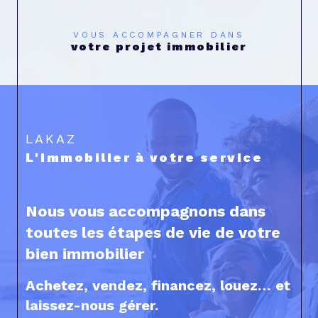
VOUS ACCOMPAGNER DANS
votre projet immobilier
LAKAZ
L'immobilier à votre service
Nous vous accompagnons dans
toutes les étapes de vie de votre
bien immobilier
Achetez, vendez, financez, louez… et
laissez-nous gérer.