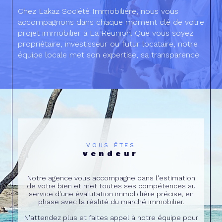
Chez Lakaz Société Immobilière, nous vous
accompagnons dans chaque moment clé de votre
projet immobilier à La Réunion. Que vous soyez
propriétaire, investisseur ou futur locataire, notre
équipe locale met son expertise, sa transparence
et sa proximité au service de votre tranquillité.
Grâce à notre approche personnalisée, nous vous
aidons à prendre les meilleures décisions pour
sécuriser, valoriser et faire évoluer votre
patrimoine. Avec Lakaz, vous bénéficiez d’un
service simple, efficace et humain, pensé pour
répondre aux besoins du marché réunionnais.
VOUS ÊTES
vendeur
Notre agence vous accompagne dans l'estimation
de votre bien et met toutes ses compétences au
service d'une évalutation immobilière précise, en
phase avec la réalité du marché immobilier.
N'attendez plus et faites appel à notre équipe pour