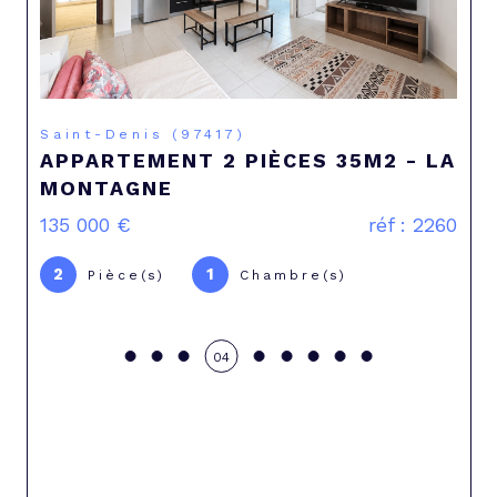
Saint-Pierre (97410)
2 - LA
VILLA 4 PIÈCES AVEC JACCUZI 
SAINT-PIERRE
éf : 2260
386 000 €
réf :
4
3
Pièce(s)
Chambre(s)
05