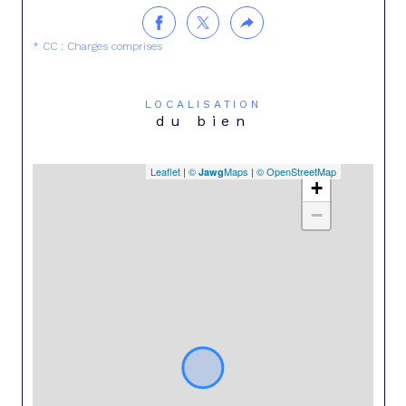
* CC : Charges comprises
LOCALISATION
du bien
Leaflet
|
©
Maps
|
© OpenStreetMap
Jawg
+
−