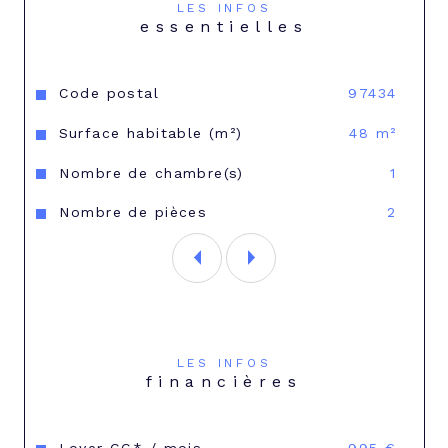
LES INFOS
Honoraires de location : 528€
essentielles
Caractéristiques
Valeurs
Code postal
97434
Surface habitable (m²)
48 m²
Nombre de chambre(s)
1
Nombre de pièces
2
LES INFOS
financières