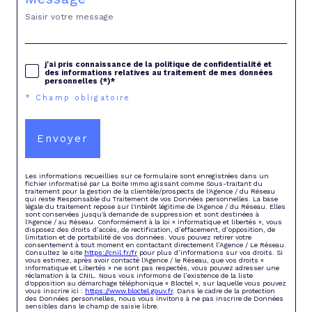
j'ai pris connaissance de la politique de confidentialité et
des informations relatives au traitement de mes données
personnelles (*)*
* Champ obligatoire
Envoyer
Les informations recueillies sur ce formulaire sont enregistrées dans un
fichier informatisé par La Boite Immo agissant comme Sous-traitant du
traitement pour la gestion de la clientèle/prospects de l'Agence / du Réseau
qui reste Responsable du Traitement de vos Données personnelles. La base
légale du traitement repose sur l'intérêt légitime de l'Agence / du Réseau. Elles
sont conservées jusqu'à demande de suppression et sont destinées à
l'Agence / au Réseau. Conformément à la loi « informatique et libertés », vous
disposez des droits d’accès, de rectification, d’effacement, d’opposition, de
limitation et de portabilité de vos données. Vous pouvez retirer votre
consentement à tout moment en contactant directement l’Agence / Le Réseau.
Consultez le site
https://cnil.fr/fr
pour plus d’informations sur vos droits. Si
vous estimez, après avoir contacté l'Agence / le Réseau, que vos droits «
Informatique et Libertés » ne sont pas respectés, vous pouvez adresser une
réclamation à la CNIL. Nous vous informons de l’existence de la liste
d'opposition au démarchage téléphonique « Bloctel », sur laquelle vous pouvez
vous inscrire ici :
https://www.bloctel.gouv.fr
. Dans le cadre de la protection
des Données personnelles, nous vous invitons à ne pas inscrire de Données
sensibles dans le champ de saisie libre.