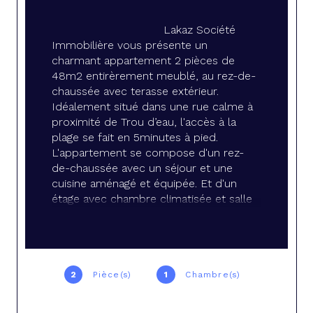
Lakaz Société 
Immobilière vous présente un 
charmant appartement 2 pièces de 
48m2 entirèrement meublé, au rez-de-
chaussée avec terasse extérieur.
Idéalement situé dans une rue calme à 
proximité de Trou d’eau, l'accès à la 
plage se fait en 5minutes à pied.
L'appartement se compose d'un rez-
de-chaussée avec un séjour et une 
cuisine aménagé et équipée. Et d'un 
étage avec chambre climatisée et salle 
d'eau avec W.C.
Pour plus d'informations ou pour 
organiser une visite, contactez le 06 92 
02 19 12.
Loyer : 995€ (Eau et électricité à la 
2
Pièce(s)
1
Chambre(s)
charge du locataire)
Dépot de garantie : 2200€