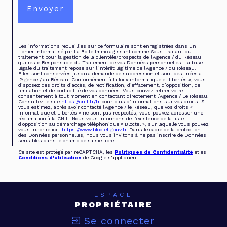
Envoyer
Les informations recueillies sur ce formulaire sont enregistrées dans un
fichier informatisé par La Boite Immo agissant comme Sous-traitant du
traitement pour la gestion de la clientèle/prospects de l'Agence / du Réseau
qui reste Responsable du Traitement de vos Données personnelles. La base
légale du traitement repose sur l'intérêt légitime de l'Agence / du Réseau.
Elles sont conservées jusqu'à demande de suppression et sont destinées à
l'Agence / au Réseau. Conformément à la loi « informatique et libertés », vous
disposez des droits d’accès, de rectification, d’effacement, d’opposition, de
limitation et de portabilité de vos données. Vous pouvez retirer votre
consentement à tout moment en contactant directement l’Agence / Le Réseau.
Consultez le site
https://cnil.fr/fr
pour plus d’informations sur vos droits. Si
vous estimez, après avoir contacté l'Agence / le Réseau, que vos droits «
Informatique et Libertés » ne sont pas respectés, vous pouvez adresser une
réclamation à la CNIL. Nous vous informons de l’existence de la liste
d'opposition au démarchage téléphonique « Bloctel », sur laquelle vous pouvez
vous inscrire ici :
https://www.bloctel.gouv.fr
. Dans le cadre de la protection
des Données personnelles, nous vous invitons à ne pas inscrire de Données
sensibles dans le champ de saisie libre.
Ce site est protégé par reCAPTCHA, les
Politiques de Confidentialité
et es
Conditions d'utilisation
de Google s'appliquent.
ESPACE
PROPRIÉTAIRE