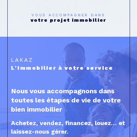
VOUS ACCOMPAGNER DANS
votre projet immobilier
LAKAZ
L'immobilier à votre service
Nous vous accompagnons dans
toutes les étapes de vie de votre
bien immobilier
Achetez, vendez, financez, louez… et
laissez-nous gérer.