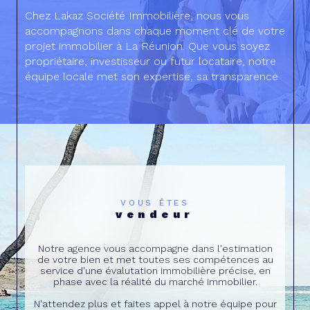
Chez Lakaz Société Immobilière, nous vous
accompagnons dans chaque moment clé de votre
projet immobilier à La Réunion. Que vous soyez
propriétaire, investisseur ou futur locataire, notre
équipe locale met son expertise, sa transparence
et sa proximité au service de votre tranquillité.
Grâce à notre approche personnalisée, nous vous
aidons à prendre les meilleures décisions pour
sécuriser, valoriser et faire évoluer votre
patrimoine. Avec Lakaz, vous bénéficiez d’un
service simple, efficace et humain, pensé pour
répondre aux besoins du marché réunionnais.
VOUS ÊTES
vendeur
Notre agence vous accompagne dans l'estimation
de votre bien et met toutes ses compétences au
service d'une évalutation immobilière précise, en
phase avec la réalité du marché immobilier.
N'attendez plus et faites appel à notre équipe pour