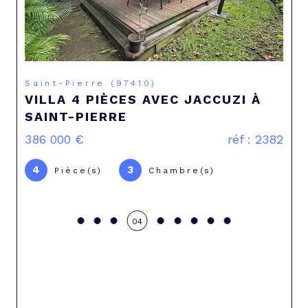
Saint-Denis (97400)
BIEN RARE – T3 105 M² AVEC
JARDIN ET VUE MER – 2 SUITES –
SAINTE-CLOTILDE
350 000 €
réf : 2315
3
2
Pièce(s)
Chambre(s)
05