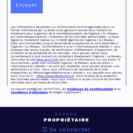
Envoyer
Les informations recueillies sur ce formulaire sont enregistrées dans un
fichier informatisé par La Boite Immo agissant comme Sous-traitant du
traitement pour la gestion de la clientèle/prospects de l'Agence / du Réseau
qui reste Responsable du Traitement de vos Données personnelles. La base
légale du traitement repose sur l'intérêt légitime de l'Agence / du Réseau.
Elles sont conservées jusqu'à demande de suppression et sont destinées à
l'Agence / au Réseau. Conformément à la loi « informatique et libertés », vous
disposez des droits d’accès, de rectification, d’effacement, d’opposition, de
limitation et de portabilité de vos données. Vous pouvez retirer votre
consentement à tout moment en contactant directement l’Agence / Le Réseau.
Consultez le site
https://cnil.fr/fr
pour plus d’informations sur vos droits. Si
vous estimez, après avoir contacté l'Agence / le Réseau, que vos droits «
Informatique et Libertés » ne sont pas respectés, vous pouvez adresser une
réclamation à la CNIL. Nous vous informons de l’existence de la liste
d'opposition au démarchage téléphonique « Bloctel », sur laquelle vous pouvez
vous inscrire ici :
https://www.bloctel.gouv.fr
. Dans le cadre de la protection
des Données personnelles, nous vous invitons à ne pas inscrire de Données
sensibles dans le champ de saisie libre.
Ce site est protégé par reCAPTCHA, les
Politiques de Confidentialité
et es
Conditions d'utilisation
de Google s'appliquent.
ESPACE
PROPRIÉTAIRE
Se connecter