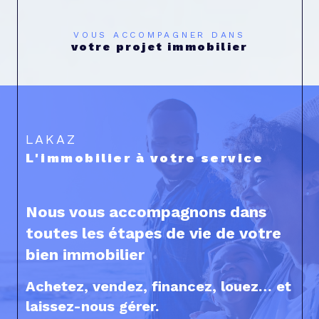
VOUS ACCOMPAGNER DANS
votre projet immobilier
LAKAZ
L'immobilier à votre service
Nous vous accompagnons dans
toutes les étapes de vie de votre
bien immobilier
Achetez, vendez, financez, louez… et
laissez-nous gérer.