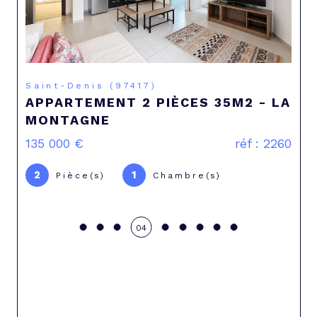
Saint-Pierre (97410)
VILLA 4 PIÈCES AVEC JACCUZI À
SAINT-PIERRE
386 000 €
réf : 2382
4
3
Pièce(s)
Chambre(s)
05