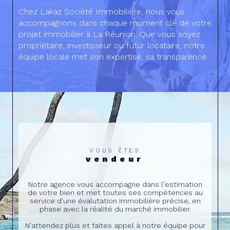
Chez Lakaz Société Immobilière, nous vous
accompagnons dans chaque moment clé de votre
projet immobilier à La Réunion. Que vous soyez
propriétaire, investisseur ou futur locataire, notre
équipe locale met son expertise, sa transparence
et sa proximité au service de votre tranquillité.
Grâce à notre approche personnalisée, nous vous
aidons à prendre les meilleures décisions pour
sécuriser, valoriser et faire évoluer votre
patrimoine. Avec Lakaz, vous bénéficiez d’un
service simple, efficace et humain, pensé pour
répondre aux besoins du marché réunionnais.
VOUS ÊTES
vendeur
Notre agence vous accompagne dans l'estimation
de votre bien et met toutes ses compétences au
service d'une évalutation immobilière précise, en
phase avec la réalité du marché immobilier.
N'attendez plus et faites appel à notre équipe pour