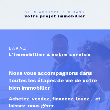
VOUS ACCOMPAGNER DANS
votre projet immobilier
LAKAZ
L'immobilier à votre service
Nous vous accompagnons dans
toutes les étapes de vie de votre
bien immobilier
Achetez, vendez, financez, louez… et
laissez-nous gérer.