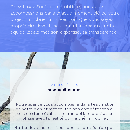
Chez Lakaz Société Immobilière, nous vous
accompagnons dans chaque moment clé de votre
projet immobilier à La Réunion. Que vous soyez
propriétaire, investisseur ou futur locataire, notre
équipe locale met son expertise, sa transparence
et sa proximité au service de votre tranquillité.
Grâce à notre approche personnalisée, nous vous
aidons à prendre les meilleures décisions pour
sécuriser, valoriser et faire évoluer votre
patrimoine. Avec Lakaz, vous bénéficiez d’un
service simple, efficace et humain, pensé pour
répondre aux besoins du marché réunionnais.
VOUS ÊTES
vendeur
Notre agence vous accompagne dans l'estimation
de votre bien et met toutes ses compétences au
service d'une évalutation immobilière précise, en
phase avec la réalité du marché immobilier.
N'attendez plus et faites appel à notre équipe pour