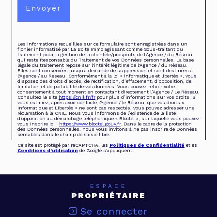
Envoyer
Les informations recueillies sur ce formulaire sont enregistrées dans un
fichier informatisé par La Boite Immo agissant comme Sous-traitant du
traitement pour la gestion de la clientèle/prospects de l'Agence / du Réseau
qui reste Responsable du Traitement de vos Données personnelles. La base
légale du traitement repose sur l'intérêt légitime de l'Agence / du Réseau.
Elles sont conservées jusqu'à demande de suppression et sont destinées à
l'Agence / au Réseau. Conformément à la loi « informatique et libertés », vous
disposez des droits d’accès, de rectification, d’effacement, d’opposition, de
limitation et de portabilité de vos données. Vous pouvez retirer votre
consentement à tout moment en contactant directement l’Agence / Le Réseau.
Consultez le site
https://cnil.fr/fr
pour plus d’informations sur vos droits. Si
vous estimez, après avoir contacté l'Agence / le Réseau, que vos droits «
Informatique et Libertés » ne sont pas respectés, vous pouvez adresser une
réclamation à la CNIL. Nous vous informons de l’existence de la liste
d'opposition au démarchage téléphonique « Bloctel », sur laquelle vous pouvez
vous inscrire ici :
https://www.bloctel.gouv.fr
. Dans le cadre de la protection
des Données personnelles, nous vous invitons à ne pas inscrire de Données
sensibles dans le champ de saisie libre.
Ce site est protégé par reCAPTCHA, les
Politiques de Confidentialité
et es
Conditions d'utilisation
de Google s'appliquent.
ESPACE
PROPRIÉTAIRE