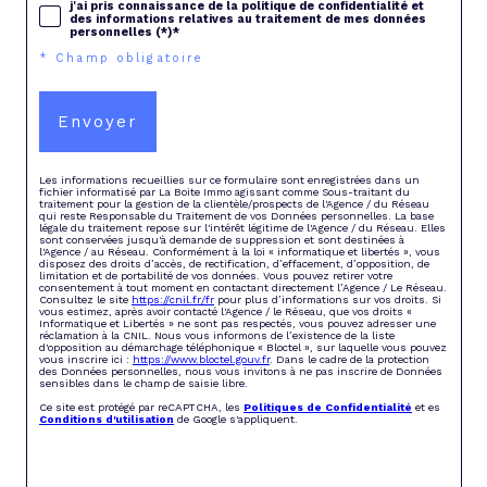
j'ai pris connaissance de la politique de confidentialité et
des informations relatives au traitement de mes données
personnelles (*)*
* Champ obligatoire
Envoyer
Les informations recueillies sur ce formulaire sont enregistrées dans un
fichier informatisé par La Boite Immo agissant comme Sous-traitant du
traitement pour la gestion de la clientèle/prospects de l'Agence / du Réseau
qui reste Responsable du Traitement de vos Données personnelles. La base
légale du traitement repose sur l'intérêt légitime de l'Agence / du Réseau. Elles
sont conservées jusqu'à demande de suppression et sont destinées à
l'Agence / au Réseau. Conformément à la loi « informatique et libertés », vous
disposez des droits d’accès, de rectification, d’effacement, d’opposition, de
limitation et de portabilité de vos données. Vous pouvez retirer votre
consentement à tout moment en contactant directement l’Agence / Le Réseau.
Consultez le site
https://cnil.fr/fr
pour plus d’informations sur vos droits. Si
vous estimez, après avoir contacté l'Agence / le Réseau, que vos droits «
Informatique et Libertés » ne sont pas respectés, vous pouvez adresser une
réclamation à la CNIL. Nous vous informons de l’existence de la liste
d'opposition au démarchage téléphonique « Bloctel », sur laquelle vous pouvez
vous inscrire ici :
https://www.bloctel.gouv.fr
. Dans le cadre de la protection
des Données personnelles, nous vous invitons à ne pas inscrire de Données
sensibles dans le champ de saisie libre.
Ce site est protégé par reCAPTCHA, les
Politiques de Confidentialité
et es
Conditions d'utilisation
de Google s'appliquent.