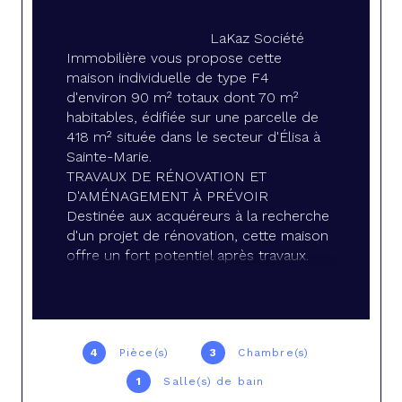
LaKaz Société 
Immobilière vous propose cette 
maison individuelle de type F4 
d'environ 90 m² totaux dont 70 m² 
habitables, édifiée sur une parcelle de 
418 m² située dans le secteur d'Élisa à 
Sainte-Marie.
TRAVAUX DE RÉNOVATION ET 
D'AMÉNAGEMENT À PRÉVOIR
Destinée aux acquéreurs à la recherche 
d'un projet de rénovation, cette maison 
offre un fort potentiel après travaux.
Elle se compose actuellement de :
Un séjour
4
Pièce(s)
3
Chambre(s)
Une cuisine
1
Salle(s) de bain