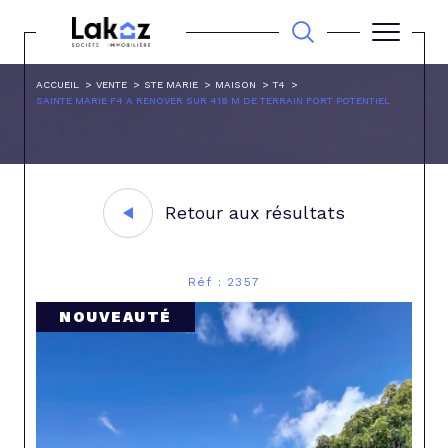
ACCUEIL
VENTE
STE MARIE
MAISON
T4
SAINTE MARIE F4 A RENOVER SUR 418 M DE TERRAIN FORT POTENTIEL
Retour aux résultats
Réf : 2357
NOUVEAUTÉ