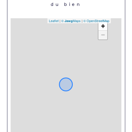
du bien
Leaflet
|
©
Maps
|
© OpenStreetMap
Jawg
+
−