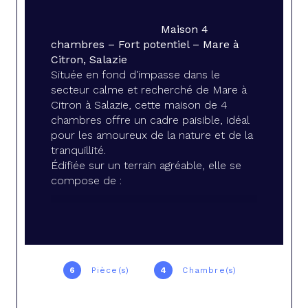
Maison 4 
chambres – Fort potentiel – Mare à 
Citron, Salazie
Située en fond d’impasse dans le 
secteur calme et recherché de Mare à 
Citron à Salazie, cette maison de 4 
chambres offre un cadre paisible, idéal 
pour les amoureux de la nature et de la 
tranquillité.
Édifiée sur un terrain agréable, elle se 
compose de :
4 chambres spacieuses
Un séjour lumineux
Une cuisine indépendante
Une salle de bain
Un espace extérieur à exploiter selon 
6
Pièce(s)
4
Chambre(s)
vos envies