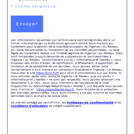
* Champ obligatoire
Envoyer
Les informations recueillies sur ce formulaire sont enregistrées dans un
fichier informatisé par La Boite Immo agissant comme Sous-traitant du
traitement pour la gestion de la clientèle/prospects de l'Agence / du Réseau
qui reste Responsable du Traitement de vos Données personnelles. La base
légale du traitement repose sur l'intérêt légitime de l'Agence / du Réseau. Elles
sont conservées jusqu'à demande de suppression et sont destinées à
l'Agence / au Réseau. Conformément à la loi « informatique et libertés », vous
disposez des droits d’accès, de rectification, d’effacement, d’opposition, de
limitation et de portabilité de vos données. Vous pouvez retirer votre
consentement à tout moment en contactant directement l’Agence / Le Réseau.
Consultez le site
https://cnil.fr/fr
pour plus d’informations sur vos droits. Si
vous estimez, après avoir contacté l'Agence / le Réseau, que vos droits «
Informatique et Libertés » ne sont pas respectés, vous pouvez adresser une
réclamation à la CNIL. Nous vous informons de l’existence de la liste
d'opposition au démarchage téléphonique « Bloctel », sur laquelle vous pouvez
vous inscrire ici :
https://www.bloctel.gouv.fr
. Dans le cadre de la protection
des Données personnelles, nous vous invitons à ne pas inscrire de Données
sensibles dans le champ de saisie libre.
Ce site est protégé par reCAPTCHA, les
Politiques de Confidentialité
et es
Conditions d'utilisation
de Google s'appliquent.