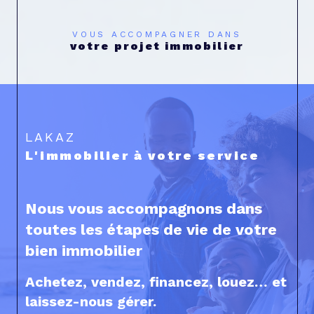
VOUS ACCOMPAGNER DANS
votre projet immobilier
LAKAZ
L'immobilier à votre service
Nous vous accompagnons dans
toutes les étapes de vie de votre
bien immobilier
Achetez, vendez, financez, louez… et
laissez-nous gérer.