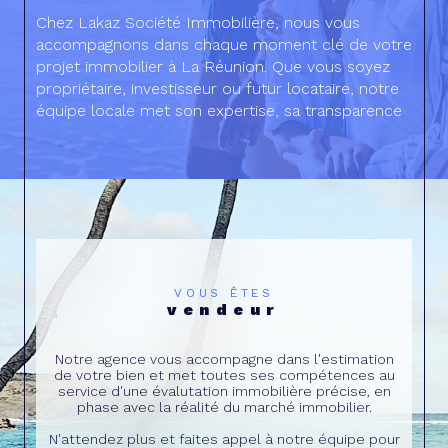
Chez Lakaz Société Immobilière, nous vous
accompagnons dans chaque moment clé de votre
projet immobilier à La Réunion. Que vous soyez
propriétaire, investisseur ou futur locataire, notre
équipe locale met son expertise, sa transparence
et sa proximité au service de votre tranquillité.
Grâce à notre approche personnalisée, nous vous
aidons à prendre les meilleures décisions pour
sécuriser, valoriser et faire évoluer votre
patrimoine. Avec Lakaz, vous bénéficiez d’un
service simple, efficace et humain, pensé pour
répondre aux besoins du marché réunionnais.
VOUS ÊTES
vendeur
Notre agence vous accompagne dans l'estimation
de votre bien et met toutes ses compétences au
service d'une évalutation immobilière précise, en
phase avec la réalité du marché immobilier.
N'attendez plus et faites appel à notre équipe pour