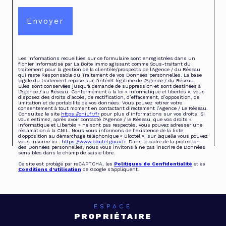
Envoyer
Les informations recueillies sur ce formulaire sont enregistrées dans un
fichier informatisé par La Boite Immo agissant comme Sous-traitant du
traitement pour la gestion de la clientèle/prospects de l'Agence / du Réseau
qui reste Responsable du Traitement de vos Données personnelles. La base
légale du traitement repose sur l'intérêt légitime de l'Agence / du Réseau.
Elles sont conservées jusqu'à demande de suppression et sont destinées à
l'Agence / au Réseau. Conformément à la loi « informatique et libertés », vous
disposez des droits d’accès, de rectification, d’effacement, d’opposition, de
limitation et de portabilité de vos données. Vous pouvez retirer votre
consentement à tout moment en contactant directement l’Agence / Le Réseau.
Consultez le site
https://cnil.fr/fr
pour plus d’informations sur vos droits. Si
vous estimez, après avoir contacté l'Agence / le Réseau, que vos droits «
Informatique et Libertés » ne sont pas respectés, vous pouvez adresser une
réclamation à la CNIL. Nous vous informons de l’existence de la liste
d'opposition au démarchage téléphonique « Bloctel », sur laquelle vous pouvez
vous inscrire ici :
https://www.bloctel.gouv.fr
. Dans le cadre de la protection
des Données personnelles, nous vous invitons à ne pas inscrire de Données
sensibles dans le champ de saisie libre.
Ce site est protégé par reCAPTCHA, les
Politiques de Confidentialité
et es
Conditions d'utilisation
de Google s'appliquent.
ESPACE
PROPRIÉTAIRE