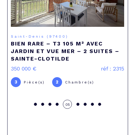
)
Saint-Denis (97400)
105 M² AVEC
APPARTEMENT T5 - 
ER – 2 SUITES –
CARRÉ D'OR - HYPE
E
SAINT-DENIS
réf : 2315
350 000 €
5
4
Chambre(s)
Pièce(s)
Cham
06