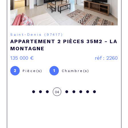
Saint-Pierre (97410)
S 35M2 - LA
VILLA 4 PIÈCES AVEC JAC
SAINT-PIERRE
réf : 2260
386 000 €
4
3
e(s)
Pièce(s)
Chambre(s)
05