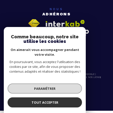
NOUS
ADHÉRONS
Comme beaucoup, notre site
utilise les cookies
On aimerait vous accompagner pendant
votre visite.
En poursuivant, vous acceptez l'utilisation des
cookies par ce site, afin de vous proposer des
contenus adaptés et réaliser des statistiques !
© 2026 | TOUS DROITS RÉSERVÉS | TRADUCTION POWERED BY GOOGLE |
NOS HONORAIRES
PLAN DU SITE
MENTIONS LÉGALES
ADMIN
NOS LIENS
POLITIQUE RGPD
COOKIES
PARAMÉTRER
TOUT ACCEPTER