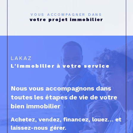
VOUS ACCOMPAGNER DANS
votre projet immobilier
LAKAZ
L'immobilier à votre service
Nous vous accompagnons dans
toutes les étapes de vie de votre
bien immobilier
Achetez, vendez, financez, louez… et
laissez-nous gérer.