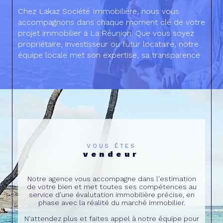
Chez Lakaz Société Immobilière, nous vous
accompagnons dans chaque moment clé de votre
projet immobilier à La Réunion. Que vous soyez
propriétaire, investisseur ou futur locataire, notre
équipe locale met son expertise, sa transparence
et sa proximité au service de votre tranquillité.
Grâce à notre approche personnalisée, nous vous
aidons à prendre les meilleures décisions pour
sécuriser, valoriser et faire évoluer votre
patrimoine. Avec Lakaz, vous bénéficiez d’un
service simple, efficace et humain, pensé pour
répondre aux besoins du marché réunionnais.
VOUS ÊTES
vendeur
Notre agence vous accompagne dans l'estimation
de votre bien et met toutes ses compétences au
service d'une évalutation immobilière précise, en
phase avec la réalité du marché immobilier.
N'attendez plus et faites appel à notre équipe pour