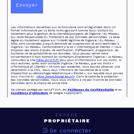
Envoyer
Les informations recueillies sur ce formulaire sont enregistrées dans un
fichier informatisé par La Boite Immo agissant comme Sous-traitant du
traitement pour la gestion de la clientèle/prospects de l'Agence / du Réseau
qui reste Responsable du Traitement de vos Données personnelles. La base
légale du traitement repose sur l'intérêt légitime de l'Agence / du Réseau.
Elles sont conservées jusqu'à demande de suppression et sont destinées à
l'Agence / au Réseau. Conformément à la loi « informatique et libertés », vous
disposez des droits d’accès, de rectification, d’effacement, d’opposition, de
limitation et de portabilité de vos données. Vous pouvez retirer votre
consentement à tout moment en contactant directement l’Agence / Le Réseau.
Consultez le site
https://cnil.fr/fr
pour plus d’informations sur vos droits. Si
vous estimez, après avoir contacté l'Agence / le Réseau, que vos droits «
Informatique et Libertés » ne sont pas respectés, vous pouvez adresser une
réclamation à la CNIL. Nous vous informons de l’existence de la liste
d'opposition au démarchage téléphonique « Bloctel », sur laquelle vous pouvez
vous inscrire ici :
https://www.bloctel.gouv.fr
. Dans le cadre de la protection
des Données personnelles, nous vous invitons à ne pas inscrire de Données
sensibles dans le champ de saisie libre.
Ce site est protégé par reCAPTCHA, les
Politiques de Confidentialité
et es
Conditions d'utilisation
de Google s'appliquent.
ESPACE
PROPRIÉTAIRE
Se connecter