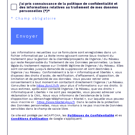
j'ai pris connaissance de la politique de confidentialité et
des informations relatives au traitement de mes données
personnelles (*)*
* Champ obligatoire
Envoyer
Les informations recueillies sur ce formulaire sont enregistrées dans un
fichier informatisé par La Boite Immo agissant comme Sous-traitant du
traitement pour la gestion de la clientèle/prospects de l'Agence / du Réseau
qui reste Responsable du Traitement de vos Données personnelles. La base
légale du traitement repose sur l'intérêt légitime de l'Agence / du Réseau. Elles
sont conservées jusqu'à demande de suppression et sont destinées à
l'Agence / au Réseau. Conformément à la loi « informatique et libertés », vous
disposez des droits d’accès, de rectification, d’effacement, d’opposition, de
limitation et de portabilité de vos données. Vous pouvez retirer votre
consentement à tout moment en contactant directement l’Agence / Le Réseau.
Consultez le site
https://cnil.fr/fr
pour plus d’informations sur vos droits. Si
vous estimez, après avoir contacté l'Agence / le Réseau, que vos droits «
Informatique et Libertés » ne sont pas respectés, vous pouvez adresser une
réclamation à la CNIL. Nous vous informons de l’existence de la liste
d'opposition au démarchage téléphonique « Bloctel », sur laquelle vous pouvez
vous inscrire ici :
https://www.bloctel.gouv.fr
. Dans le cadre de la protection
des Données personnelles, nous vous invitons à ne pas inscrire de Données
sensibles dans le champ de saisie libre.
Ce site est protégé par reCAPTCHA, les
Politiques de Confidentialité
et es
Conditions d'utilisation
de Google s'appliquent.