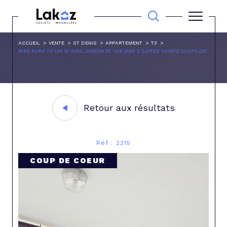
ACCUEIL
VENTE
ST DENIS
APPARTEMENT
T3
BIEN RARE T3 105 M AVEC JARDIN ET VUE MER 2 SUITES SAINTE CLOTILDE
Retour aux résultats
Réf : 2315
COUP DE COEUR