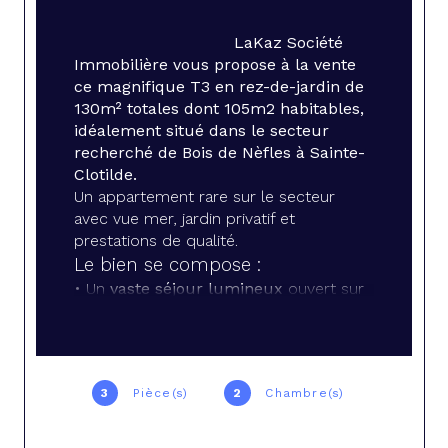
LaKaz Société 
Immobilière vous propose à la vente 
ce magnifique T3 en rez-de-jardin de 
130m² totales dont 105m2 habitables, 
idéalement situé dans le secteur 
recherché de Bois de Nèfles à Sainte-
Clotilde.
Un appartement rare sur le secteur 
avec vue mer, jardin privatif et 
prestations de qualité.
Le bien se compose :
• Un 
vaste séjour lumineux
 ouvert sur 
l’extérieur
 • Une 
cuisine moderne aménagée et 
équipée
 • 
Deux suites parentales
, chacune 
3
Pièce(s)
2
Chambre(s)
avec 
salle d’eau privative, WC et 
dressing