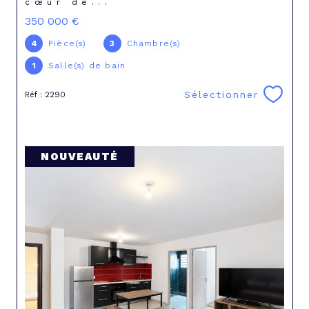
cœur de...
350 000 €
4
Pièce(s)
3
Chambre(s)
1
Salle(s) de bain
Sélectionner
Réf : 2290
NOUVEAUTÉ