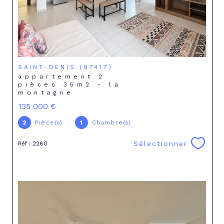
SAINT-DENIS (97417)
appartement 2
pièces 35m2 - la
montagne
135 000 €
2
Pièce(s)
1
Chambre(s)
Sélectionner
Réf : 2260