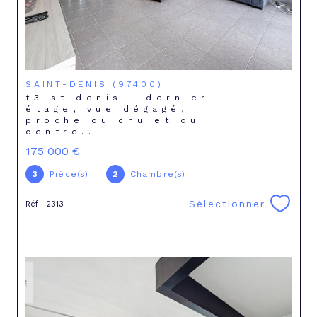
SAINT-DENIS (97400)
t3 st denis - dernier
étage, vue dégagé,
proche du chu et du
centre...
175 000 €
3
Pièce(s)
2
Chambre(s)
Sélectionner
Réf : 2313