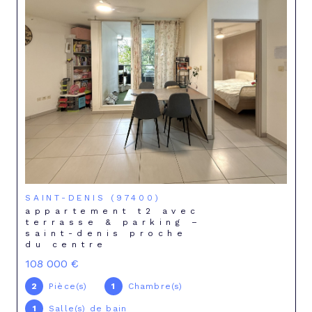
SAINT-DENIS (97400)
appartement t2 avec
terrasse & parking –
saint-denis proche
du centre
108 000 €
2
Pièce(s)
1
Chambre(s)
1
Salle(s) de bain