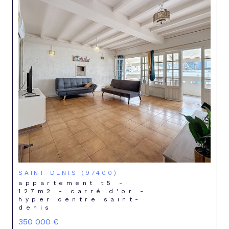
SAINT-DENIS (97400)
appartement t5 -
127m2 - carré d'or -
hyper centre saint-
denis
350 000 €