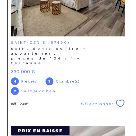
SAINT-DENIS (97400)
saint denis centre -
appartement 4
pièces de 104 m² -
terrasse...
330 000 €
4
Pièce(s)
3
Chambre(s)
2
Salle(s) de bain
Sélectionner
Réf : 2346
PRIX EN BAISSE