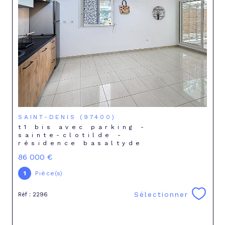
SAINT-DENIS (97400)
t1 bis avec parking -
sainte-clotilde -
résidence basaltyde
86 000 €
1
Pièce(s)
Sélectionner
Réf : 2296