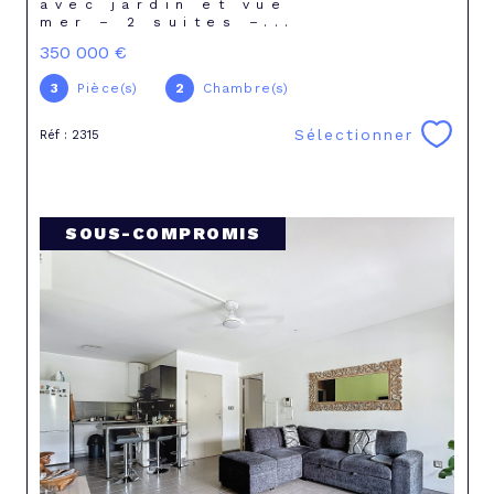
avec jardin et vue
mer – 2 suites –...
350 000 €
3
Pièce(s)
2
Chambre(s)
Sélectionner
Réf : 2315
SOUS-COMPROMIS