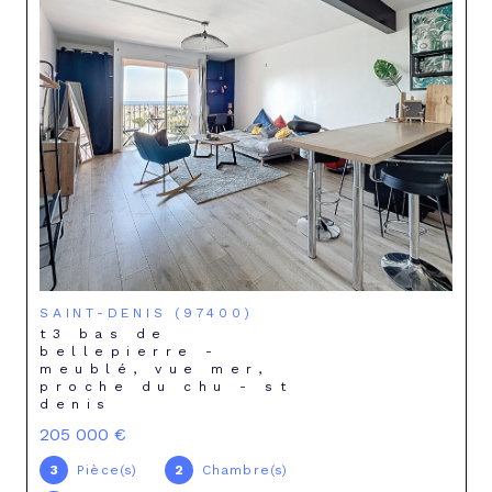
SAINT-DENIS (97400)
t3 bas de
bellepierre -
meublé, vue mer,
proche du chu - st
denis
205 000 €
3
Pièce(s)
2
Chambre(s)